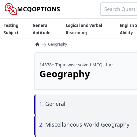
MCQOPTIONS
Testing
General
Logical and Verbal
English S
Subject
Aptitude
Reasoning
Ability
→
Geography
14378+ Topic-wise solved MCQs for:
Geography
1.
General
2.
Miscellaneous World Geography