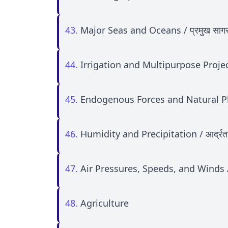
43.
Major Seas and Oceans / प्रमुख सागर 
44.
Irrigation and Multipurpose Projects /
45.
Endogenous Forces and Natural Pheno
46.
Humidity and Precipitation / आर्द्रता ए
47.
Air Pressures, Speeds, and Winds / व
48.
Agriculture