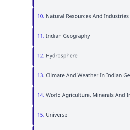
10.
Natural Resources And Industries
11.
Indian Geography
12.
Hydrosphere
13.
Climate And Weather In Indian G
14.
World Agriculture, Minerals And I
15.
Universe