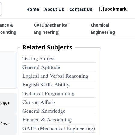
Bookmark
Home
About Us
Contact Us
ance &
GATE (Mechanical
Chemical
counting
Engineering)
Engineering
Related Subjects
Testing Subject
General Aptitude
Logical and Verbal Reasoning
English Skills Ability
Technical Programming
Current Affairs
Save
General Knowledge
Finance & Accounting
Save
GATE (Mechanical Engineering)