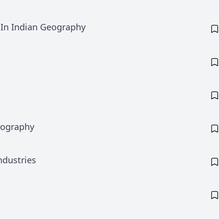
 In Indian Geography
eography
ndustries