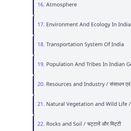
16.
Atmosphere
17.
Environment And Ecology In Indi
18.
Transportation System Of India
19.
Population And Tribes In Indian 
20.
Resources and Industry / संसाधन एवं उ
21.
Natural Vegetation and Wild Life / प
22.
Rocks and Soil / चट्टानें और मिट्टी