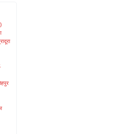
)
ा
रादूरा
S
हपुर
का