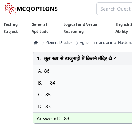
MCQOPTIONS
Testing
General
Logical and Verbal
English S
Subject
Aptitude
Reasoning
Ability
→
→
General Studies
Agriculture and animal Husbandr
मूल रूप से खजुराहो में कितने मंदिर थे ?
1.
A.
86
B.
84
C.
85
D.
83
Answer» D. 83